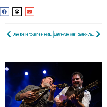
Une belle tournée estivale au Québec, au Royaume-Uni et en Europe!
Entrevue sur Radio-Canada OHdio pour le nouvel album Voisinages